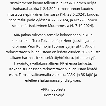
riistakameran kuviin tallentunut Keski-Suomen neljäs
isohaarahaukka (12.4.2024), maakunnan kuudes
mustaotsalepinkäinen Jämsässä (14.-23.6.2024), kuudes
sepeltasku Jyväskylässä (6.-7.6.2024) ja Keski-Suomen
seitsemäs isokirvinen Muuramessa (4.-7.10.2024).
ARK jatkaa tulevaan samalla kokoonpanolla kuin
kokoustikin: Tero Toivanen (pj), Henri Jussila, Janne
Kilpimaa, Petri Kuhno ja Tuomas Syrjä (siht.). ARK:n
tarkastettavien lajien listaan on lisätty vuoden 2025 alusta
alkaen harmaasirkku sekä töyhtökiuru, joista tehtyjä
havaintoja valtakunnallinen RK ei enää tarkasta.
Kokonaisuudessaan tarkastettavien lajien listan löytää
esim. Tiirasta valitsemalla valikosta ”ARK- ja RK-lajit” ja
edelleen haluamansa yhdistyksen.
ARK:n puolesta
Tuomas Syrjä