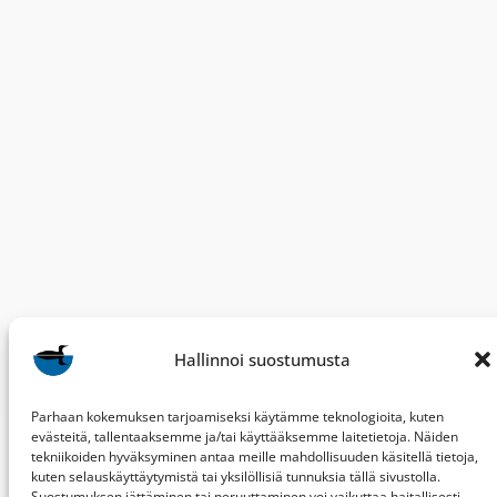
Hallinnoi suostumusta
Parhaan kokemuksen tarjoamiseksi käytämme teknologioita, kuten
evästeitä, tallentaaksemme ja/tai käyttääksemme laitetietoja. Näiden
tekniikoiden hyväksyminen antaa meille mahdollisuuden käsitellä tietoja,
kuten selauskäyttäytymistä tai yksilöllisiä tunnuksia tällä sivustolla.
Suostumuksen jättäminen tai peruuttaminen voi vaikuttaa haitallisesti