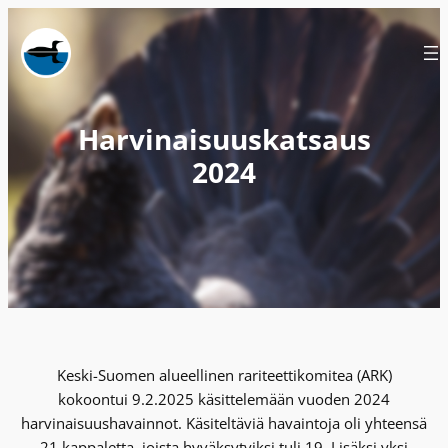
Siirry
sisältöön
Harvinaisuuskatsaus
2024
Keski-Suomen alueellinen rariteettikomitea (ARK)
kokoontui 9.2.2025 käsittelemään vuoden 2024
harvinaisuushavainnot. Käsiteltäviä havaintoja oli yhteensä
21 kappaletta, joista hyväksytyiksi tuli 19. Lisäksi yksi