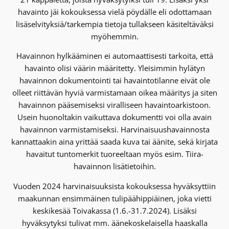
havainto jäi kokouksessa vielä pöydälle eli odottamaan
lisäselvityksiä/tarkempia tietoja tullakseen käsiteltäväksi
myöhemmin.
Havainnon hylkääminen ei automaattisesti tarkoita, että
havainto olisi väärin määritetty. Yleisimmin hylätyn
havainnon dokumentointi tai havaintotilanne eivät ole
olleet riittävän hyviä varmistamaan oikea määritys ja siten
havainnon pääsemiseksi viralliseen havaintoarkistoon.
Usein huonoltakin vaikuttava dokumentti voi olla avain
havainnon varmistamiseksi. Harvinaisuushavainnosta
kannattaakin aina yrittää saada kuva tai äänite, sekä kirjata
havaitut tuntomerkit tuoreeltaan myös esim. Tiira-
havainnon lisätietoihin.
Vuoden 2024 harvinaisuuksista kokouksessa hyväksyttiin
maakunnan ensimmäinen tulipäähippiäinen, joka vietti
keskikesää Toivakassa (1.6.-31.7.2024). Lisäksi
hyväksytyksi tulivat mm. äänekoskelaisella haaskalla