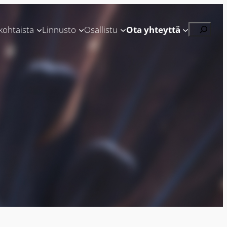
Etsi
kohtaista
Linnusto
Osallistu
Ota yhteyttä