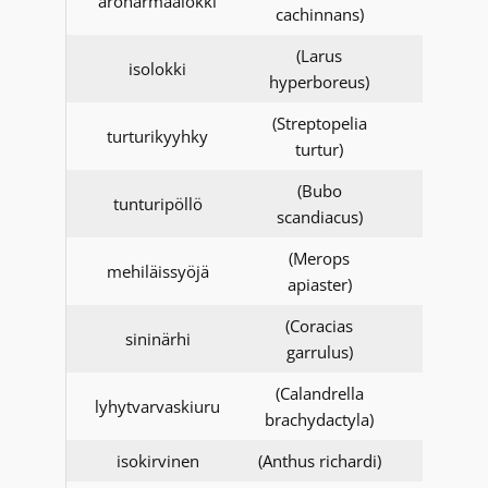
aroharmaalokki
cachinnans)
(Larus
isolokki
hyperboreus)
(Streptopelia
turturikyyhky
turtur)
(Bubo
tunturipöllö
scandiacus)
(Merops
mehiläissyöjä
apiaster)
(Coracias
sininärhi
garrulus)
(Calandrella
lyhytvarvaskiuru
brachydactyla)
isokirvinen
(Anthus richardi)