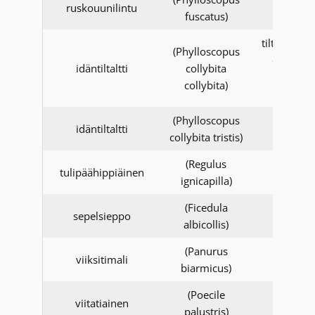
ruskouunilintu
fuscatus)
alkaen
tiltaltin alal
(Phylloscopus
collybita
idäntiltaltti
collybita
1.1.201
collybita)
alkaen
(Phylloscopus
1.1.201
idäntiltaltti
collybita tristis)
alkaen
(Regulus
1.1.202
tulipäähippiäinen
ignicapilla)
alkaen
(Ficedula
sepelsieppo
albicollis)
(Panurus
viiksitimali
biarmicus)
(Poecile
1.1.201
viitatiainen
palustris)
alkaen