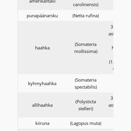
amerikantavi
carolinensis)
punapäänarsku
(Netta rufina)
31.12.20
asti, 1.1.2
alkaen
(Somateria
haahka
havaintoj
mollissima)
keväällä
(1.3.-31.5.)
tarkistet
(Somateria
kyhmyhaahka
spectabilis)
31.12.20
(Polysticta
allihaahka
asti, 1.1.2
stelleri)
alkaen
kiiruna
(Lagopus muta)