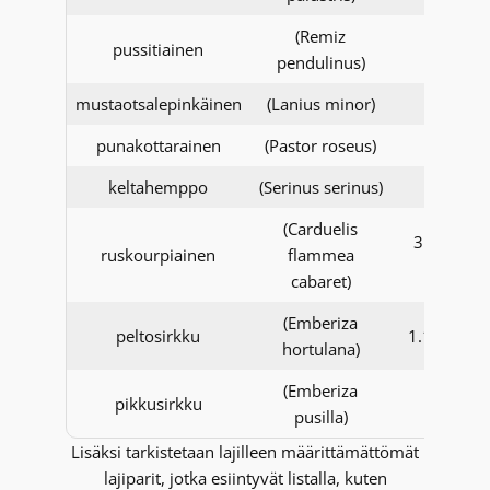
(Remiz
pussitiainen
pendulinus)
mustaotsalepinkäinen
(Lanius minor)
punakottarainen
(Pastor roseus)
keltahemppo
(Serinus serinus)
(Carduelis
31.12.20
ruskourpiainen
flammea
asti
cabaret)
(Emberiza
peltosirkku
1.1.2022 a
hortulana)
(Emberiza
pikkusirkku
pusilla)
Lisäksi tarkistetaan lajilleen määrittämättömät
lajiparit, jotka esiintyvät listalla, kuten