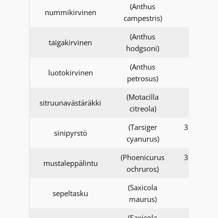
(Anthus
nummikirvinen
campestris)
(Anthus
1.1.201
taigakirvinen
hodgsoni)
alkaen
(Anthus
luotokirvinen
petrosus)
(Motacilla
sitruunavästäräkki
citreola)
(Tarsiger
31.12.20
sinipyrstö
cyanurus)
asti
(Phoenicurus
31.12.20
mustaleppälintu
ochruros)
asti
(Saxicola
sepeltasku
maurus)
(Saxicola