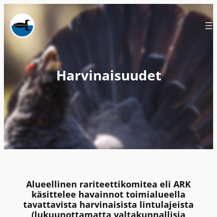
Siirry
sisältöön
Harvinaisuudet
Alueellinen rariteettikomitea eli ARK
käsittelee havainnot toimialueella
tavattavista harvinaisista lintulajeista
(lukuunottamatta valtakunnallisia