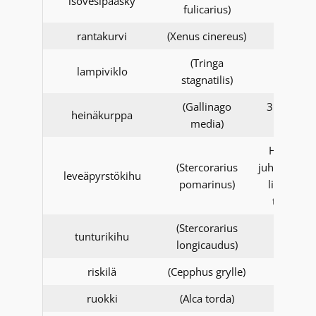
isovesipääsky
fulicarius)
rantakurvi
(Xenus cinereus)
(Tringa
lampiviklo
stagnatilis)
(Gallinago
31.12.20
heinäkurppa
media)
asti
Havaintoj
(Stercorarius
juhlapukuis
leveäpyrstökihu
pomarinus)
linnuista 
tarkistet
(Stercorarius
tunturikihu
longicaudus)
riskilä
(Cepphus grylle)
ruokki
(Alca torda)