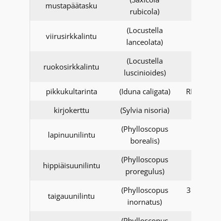
mustapäätasku
rubicola)
(Locustella
viirusirkkalintu
lanceolata)
(Locustella
ruokosirkkalintu
luscinioides)
pikkukultarinta
(Iduna caligata)
RK tarkist
kirjokerttu
(Sylvia nisoria)
(Phylloscopus
lapinuunilintu
borealis)
(Phylloscopus
hippiäisuunilintu
proregulus)
(Phylloscopus
31.12.20
taigauunilintu
inornatus)
asti
(Phylloscopus
1.1.201