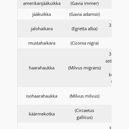
amerikanjääkuikka
(Gavia immer)
jääkuikka
(Gavia adamsii)
31.12.20
jalohaikara
(Egretta alba)
asti
mustahaikara
(Ciconia nigra)
31.12.20
asti, havain
haarahaukka
(Milvus migrans)
Joutsan
kunnasta 
tarkistet
1.1.201
isohaarahaukka
(Milvus milvus)
alkaen
(Circaetus
käärmekotka
gallicus)
31.12.20