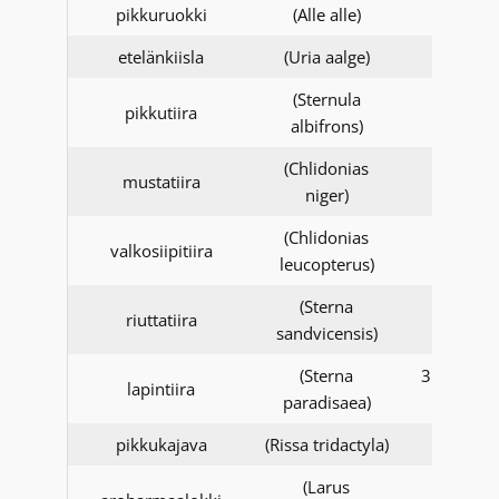
pikkuruokki
(Alle alle)
etelänkiisla
(Uria aalge)
(Sternula
pikkutiira
albifrons)
(Chlidonias
mustatiira
niger)
(Chlidonias
valkosiipitiira
leucopterus)
(Sterna
riuttatiira
sandvicensis)
(Sterna
31.12.20
lapintiira
paradisaea)
asti
pikkukajava
(Rissa tridactyla)
(Larus