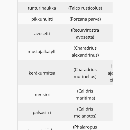
tunturihaukka
(Falco rusticolus)
pikkuhuitti
(Porzana parva)
(Recurvirostra
avosetti
avosetta)
(Charadrius
1.1.201
mustajalkatylli
alexandrinus)
alkaen
Havaintoj
(Charadrius
keräkurmitsa
ajalla 1.-31
morinellus)
ei tarkiste
(Calidris
merisirri
maritima)
(Calidris
palsasirri
melanotos)
(Phalaropus