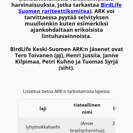
harvinaisuuksia, jotka tarkastaa
BirdLife
Suomen rariteettikomitea
). ARK voi
tarvittaessa pyytää selvityksen
muulloinkin kuten esimerkiksi
ajankohdaltaan erikoisista
lintuhavainnoista.
BirdLife Keski-Suomen ARK:n jäsenet ovat
Tero Toivanen (pj), Henri Jussila, Janne
Kilpimaa, Petri Kuhno ja Tuomas Syrjä
(siht).
Listattua tietoa ARK:n tarkistamista lajeista:
tieteellinen
laji
lisätiedo
nimi
(Anser
31.12.20
lyhytnokkahanhi
brachyrhynchus)
asti