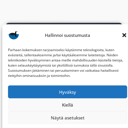
Hallinnoi suostumusta
Parhaan kokemuksen tarjoamiseksi käytämme teknologioita, kuten
evästeitä, tallentaaksemme ja/tai käyttääksemme laitetietoja. Näiden
tekniikoiden hyväksyminen antaa meille mahdollisuuden käsitellä tietoja,
BirdLife Keski-Suomi
ry
kuten selauskäyttäytymistä tai yksilöllisiä tunnuksia tällä sivustolla.
Suostumuksen jättäminen tai peruuttaminen voi vaikuttaa haitallisesti
tiettyihin ominaisuuksiin ja toimintoihin.
PL 287
40101 JYVÄSKYLÄ
Hyväksy
ksly[@]birdlife.fi
Kiellä
Kuvat (CC BY-NC-ND): Henri Jussila, Hannu
Koivisto, Juho Hartikka, Ossi Nokelainen, Sami
Näytä asetukset
Ylistö.