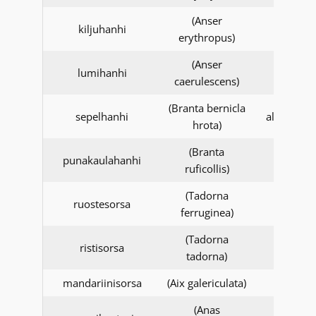
(Anser
kiljuhanhi
erythropus)
(Anser
lumihanhi
caerulescens)
(Branta bernicla
sepelhanhi
alalaji hro
hrota)
(Branta
punakaulahanhi
ruficollis)
(Tadorna
ruostesorsa
ferruginea)
(Tadorna
ristisorsa
tadorna)
mandariinisorsa
(Aix galericulata)
(Anas