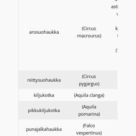
asti, havain
vanhoist
(+2kv)
(Circus
koiraista 
arosuohaukka
macrourus)
tarkistet
keväällä
(1.4.-31.5
1.1.201
alkaen
(Circus
niittysuohaukka
pygargus)
kiljukotka
(Aquila clanga)
(Aquila
pikkukiljukotka
pomarina)
(Falco
punajalkahaukka
vespertinus)