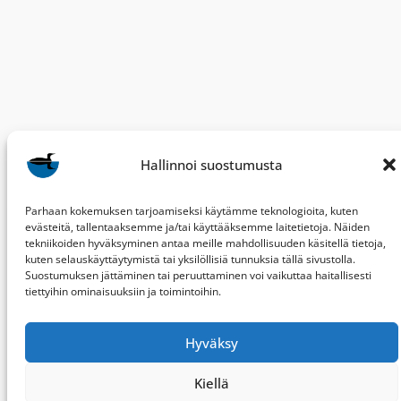
Hallinnoi suostumusta
Parhaan kokemuksen tarjoamiseksi käytämme teknologioita, kuten
evästeitä, tallentaaksemme ja/tai käyttääksemme laitetietoja. Näiden
tekniikoiden hyväksyminen antaa meille mahdollisuuden käsitellä tietoja,
kuten selauskäyttäytymistä tai yksilöllisiä tunnuksia tällä sivustolla.
Suostumuksen jättäminen tai peruuttaminen voi vaikuttaa haitallisesti
tiettyihin ominaisuuksiin ja toimintoihin.
BirdLife Keski-Suomi
ry
Hyväksy
PL 287
Kiellä
40101 JYVÄSKYLÄ