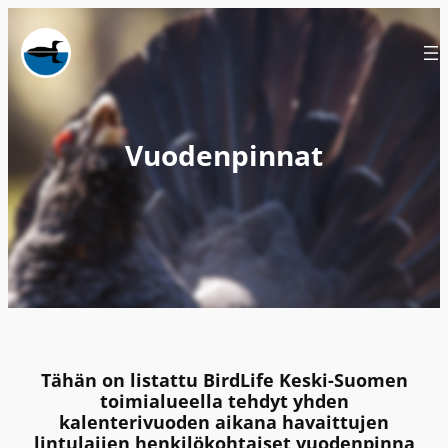
Siirry
sisältöön
Vuodenpinnat
Tähän on listattu BirdLife Keski-Suomen
toimialueella tehdyt yhden
kalenterivuoden aikana havaittujen
lintulajien henkilökohtaiset vuodenpinna