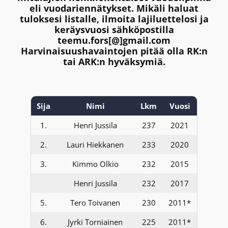
eli vuodariennätykset. Mikäli haluat
tuloksesi listalle, ilmoita lajiluettelosi ja
keräysvuosi sähköpostilla
teemu.fors[@]gmail.com
Harvinaisuushavaintojen pitää olla RK:n
tai ARK:n hyväksymiä.
Sija
Nimi
Lkm
Vuosi
1.
Henri Jussila
237
2021
2.
Lauri Hiekkanen
233
2020
3.
Kimmo Olkio
232
2015
Henri Jussila
232
2017
5.
Tero Toivanen
230
2011*
6.
Jyrki Torniainen
225
2011*