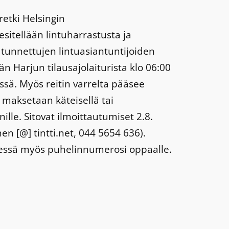
retki Helsingin
sitellään lintuharrastusta ja
 tunnettujen lintuasiantuntijoiden
än Harjun tilausajolaiturista klo 06:00
ssä. Myös reitin varrelta pääsee
a maksetaan käteisellä tai
ille. Sitovat ilmoittautumiset 2.8.
en [@] tintti.net, 044 5654 636).
essä myös puhelinnumerosi oppaalle.