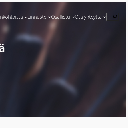
Etsi
ankohtaista
Linnusto
Osallistu
Ota yhteyttä
ä