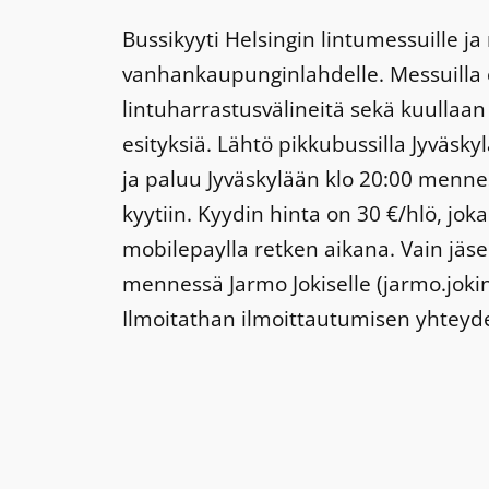
Bussikyyti Helsingin lintumessuille ja 
vanhankaupunginlahdelle. Messuilla e
lintuharrastusvälineitä sekä kuullaan
esityksiä. Lähtö pikkubussilla Jyväskyl
ja paluu Jyväskylään klo 20:00 menne
kyytiin. Kyydin hinta on 30 €/hlö, jok
mobilepaylla retken aikana. Vain jäsen
mennessä Jarmo Jokiselle (jarmo.jokin
Ilmoitathan ilmoittautumisen yhteyd