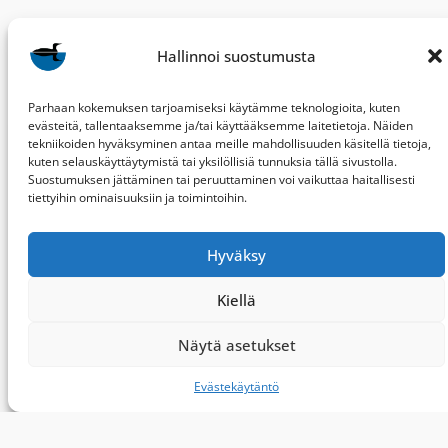
Hallinnoi suostumusta
Parhaan kokemuksen tarjoamiseksi käytämme teknologioita, kuten
evästeitä, tallentaaksemme ja/tai käyttääksemme laitetietoja. Näiden
tekniikoiden hyväksyminen antaa meille mahdollisuuden käsitellä tietoja,
kuten selauskäyttäytymistä tai yksilöllisiä tunnuksia tällä sivustolla.
Suostumuksen jättäminen tai peruuttaminen voi vaikuttaa haitallisesti
tiettyihin ominaisuuksiin ja toimintoihin.
Hyväksy
BirdLife Keski-Suomi
ry
Kiellä
PL 287
40101 JYVÄSKYLÄ
Näytä asetukset
ksly[@]birdlife.fi
Evästekäytäntö
Kuvat (CC BY-NC-ND): Henri Jussila, Hannu
Koivisto, Juho Hartikka, Ossi Nokelainen, Sami