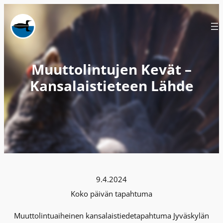
Siirry
sisältöön
Muuttolintujen Kevät –
Kansalaistieteen Lähde
9.4.2024
Koko päivän tapahtuma
Muuttolintuaiheinen kansalaistiedetapahtuma Jyväskylän