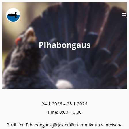
Siirry
sisältöön
Pihabongaus
24.1.2026
–
25.1.2026
Time:
0:00 – 0:00
BirdLifen Pihabongaus järjestetään tammikuun viimeisenä