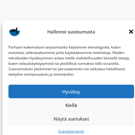
Hallinnoi suostumusta
Parhaan kokemuksen tarjoamiseksi käytämme teknologioita, kuten
evästeitä, tallentaaksemme ja/tai käyttääksemme laitetietoja. Näiden
tekniikoiden hyväksyminen antaa meille mahdollisuuden käsitellä tietoja,
kuten selauskäyttäytymistä tai yksilöllisiä tunnuksia tällä sivustolla.
Suostumuksen jättäminen tai peruuttaminen voi vaikuttaa haitallisesti
tiettyihin ominaisuuksiin ja toimintoihin.
Hyväksy
BirdLife Keski-Suomi
ry
Kiellä
PL 287
40101 JYVÄSKYLÄ
Näytä asetukset
ksly[@]birdlife.fi
Evästekäytäntö