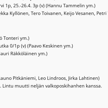
ärvi 1p, 25.-26.4. 3p (v) (Hannu Tammelin ym.)
ekka Kyllönen, Tero Toivanen, Keijo Vesanen, Petri
jö Tonteri ym.)
utka 0/1p (v) (Paavo Keskinen ym.)
Mauri Räkköläinen ym.)
Rauno Pitkäniemi, Leo Lindroos, Jirka Lahtinen)
 Lintu muutti neljän valkoposkihanhen kanssa.