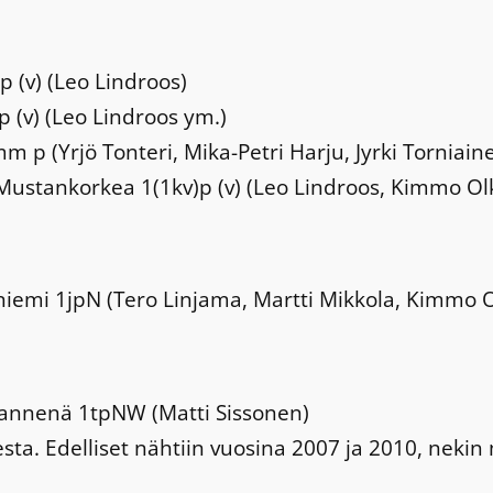
 (v) (Leo Lindroos)
p (v) (Leo Lindroos ym.)
imm p (Yrjö Tonteri, Mika-Petri Harju, Jyrki Torniain
ja Mustankorkea 1(1kv)p (v) (Leo Lindroos, Kimmo Ol
önniemi 1jpN (Tero Linjama, Martti Mikkola, Kimmo Ol
rvaannenä 1tpNW (Matti Sissonen)
ta. Edelliset nähtiin vuosina 2007 ja 2010, nekin