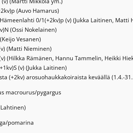
(v) (Martti Mikkola ym.)
(+2kv)p (Auvo Hamarus)
a Hämeenlahti 0/1(+2kv)p (v) (Jukka Laitinen, Matti
v)N (Ossi Nokelainen)
(Keijo Vesanen)
(v) (Matti Nieminen)
m (v) (Hilkka Rämänen, Hannu Tammelin, Heikki Hi
1kv)S (v) (Jukka Laitinen)
sta (+2kv) arosuohaukkakoiraista keväällä (1.4.-31.
us macrourus/pygargus
a Lahtinen)
nga/pomarina