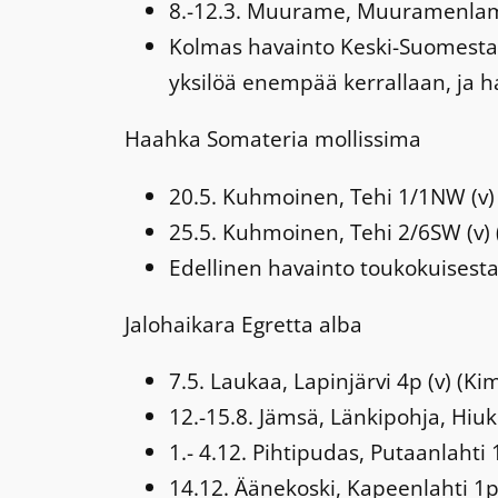
8.-12.3. Muurame, Muuramenlamp
Kolmas havainto Keski-Suomesta 
yksilöä enempää kerrallaan, ja 
Haahka
Somateria mollissima
20.5. Kuhmoinen, Tehi 1/1NW (v) 
25.5. Kuhmoinen, Tehi 2/6SW (v) 
Edellinen havainto toukokuisest
Jalohaikara
Egretta alba
7.5. Laukaa, Lapinjärvi 4p (v) (K
12.-15.8. Jämsä, Länkipohja, Hiu
1.- 4.12. Pihtipudas, Putaanlaht
14.12. Äänekoski, Kapeenlahti 1