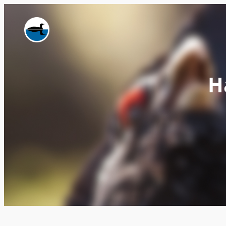
Siirry
sisältöön
H