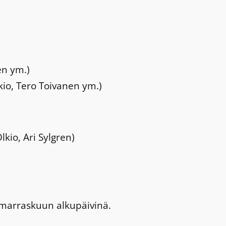
en ym.)
kio, Tero Toivanen ym.)
kio, Ari Sylgren)
 marraskuun alkupäivinä.