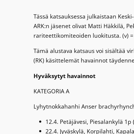
Tässä katsauksessa julkaistaan Keski
ARK:n jäsenet olivat Matti Häkkilä, P
rariteettikomiteoiden luokitusta. (v) =
Tämä alustava katsaus voi sisältää vi
(RK) käsittelemät havainnot täyde
Hyväksytyt havainnot
KATEGORIA A
Lyhytnokkahanhi
Anser brachyrhync
12.4. Petäjävesi, Piesalankylä 1p 
22.4. Jyväskylä, Korpilahti, Kapa