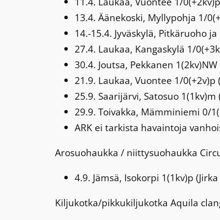
11.4. Laukaa, Vuontee 1/0(+2kv)p 
13.4. Äänekoski, Myllypohja 1/0
14.-15.4. Jyväskylä, Pitkäruoho j
27.4. Laukaa, Kangaskylä 1/0(+3k
30.4. Joutsa, Pekkanen 1(2kv)NW 
21.9. Laukaa, Vuontee 1/0(+2v)p 
25.9. Saarijärvi, Satosuo 1(1kv)
29.9. Toivakka, Mämminiemi 0/1(+
ARK ei tarkista havaintoja vanhoi
Arosuohaukka / niittysuohaukka
Circ
4.9. Jämsä, Isokorpi 1(1kv)p (Jirk
Kiljukotka/pikkukiljukotka
Aquila cla