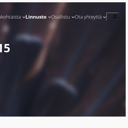
Etsi
nkohtaista
Linnusto
Osallistu
Ota yhteyttä
15