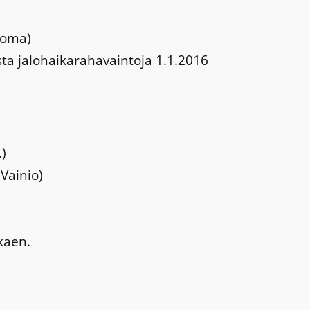
luoma)
sta jalohaikarahavaintoja 1.1.2016
.)
 Vainio)
kaen.