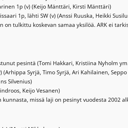
rinen 1p (v) (Keijo Mänttäri, Kirsti Mänttäri)
issaari 1p, lähti SW (v) (Anssi Ruuska, Heikki Susi
n on tulkittu koskevan samaa yksilöä. ARK ei tarki
stunut pesintä (Tomi Hakkari, Kristiina Nyholm ym
) (Arhippa Syrjä, Timo Syrjä, Ari Kahilainen, Seppo
ns Silvenius)
indroos, Keijo Vesanen)
n kunnasta, missä laji on pesinyt vuodesta 2002 al