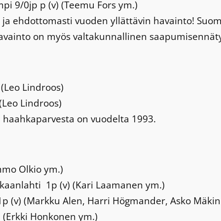
i 9/0jp p (v) (Teemu Fors ym.)
ja ehdottomasti vuoden yllättävin havainto! Suom
havainto on myös valtakunnallinen saapumisennät
(Leo Lindroos)
(Leo Lindroos)
a haahkaparvesta on vuodelta 1993.
immo Olkio ym.)
kkaanlahti 1p (v) (Kari Laamanen ym.)
i 1p (v) (Markku Alen, Harri Högmander, Asko Mäki
p (Erkki Honkonen ym.)