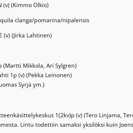
N (v) (Kimmo Olkio)
quila clanga/pomarina/nipalensis
E (v) (Jirka Lahtinen)
p (Martti Mikkola, Ari Sylgren)
ahti 1p (v) (Pekka Leinonen)
(Tuomas Syrjä ym.)
tteenkäsittelykeskus 1(2kv)p (v) (Tero Linjama, Te
sta. Lintu todettiin samaksi yksilöksi kuin Joensu