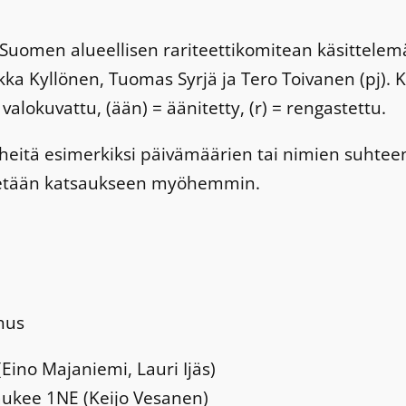
-Suomen alueellisen rariteettikomitean käsittelem
ekka Kyllönen, Tuomas Syrjä ja Tero Toivanen (pj)
 valokuvattu, (ään) = äänitetty, (r) = rengastettu.
rheitä esimerkiksi päivämäärien tai nimien suhtee
nnetään katsaukseen myöhemmin.
hus
(Eino Majaniemi, Lauri Ijäs)
laukee 1NE (Keijo Vesanen)