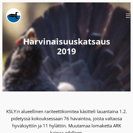
Siirry
sisältöön
Harvinaisuuskatsaus
2019
KSLY:n alueellinen rariteettikomitea käsitteli lauantaina 1.2.
pidetyssä kokouksessaan 76 havaintoa, joista valtaosa
hyväksyttiin ja 11 hylättiin. Muutamaa lomaketta ARK
kaipaa edelleen.