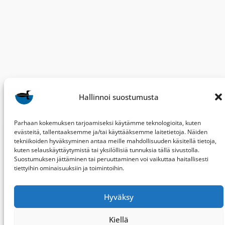
Hallinnoi suostumusta
Parhaan kokemuksen tarjoamiseksi käytämme teknologioita, kuten
evästeitä, tallentaaksemme ja/tai käyttääksemme laitetietoja. Näiden
tekniikoiden hyväksyminen antaa meille mahdollisuuden käsitellä tietoja,
kuten selauskäyttäytymistä tai yksilöllisiä tunnuksia tällä sivustolla.
Suostumuksen jättäminen tai peruuttaminen voi vaikuttaa haitallisesti
tiettyihin ominaisuuksiin ja toimintoihin.
BirdLife Keski-Suomi
ry
Hyväksy
Kiellä
PL 287