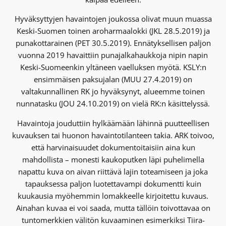
Hyväksyttyjen havaintojen joukossa olivat muun muassa
Keski-Suomen toinen aroharmaalokki (JKL 28.5.2019) ja
punakottarainen (PET 30.5.2019). Ennätyksellisen paljon
vuonna 2019 havaittiin punajalkahaukkoja nipin napin
Keski-Suomeenkin yltäneen vaelluksen myötä. KSLY:n
ensimmäisen paksujalan (MUU 27.4.2019) on
valtakunnallinen RK jo hyväksynyt, alueemme toinen
nunnatasku (JOU 24.10.2019) on vielä RK:n käsittelyssä.
Havaintoja jouduttiin hylkäämään lähinnä puutteellisen
kuvauksen tai huonon havaintotilanteen takia. ARK toivoo,
että harvinaisuudet dokumentoitaisiin aina kun
mahdollista – monesti kaukoputken läpi puhelimella
napattu kuva on aivan riittävä lajin toteamiseen ja joka
tapauksessa paljon luotettavampi dokumentti kuin
kuukausia myöhemmin lomakkeelle kirjoitettu kuvaus.
Ainahan kuvaa ei voi saada, mutta tällöin toivottavaa on
tuntomerkkien välitön kuvaaminen esimerkiksi Tiira-