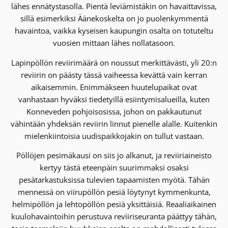
lähes ennätystasolla. Pientä leviämistäkin on havaittavissa,
sillä esimerkiksi Äänekoskelta on jo puolenkymmentä
havaintoa, vaikka kyseisen kaupungin osalta on totuteltu
vuosien mittaan lähes nollatasoon.
Lapinpöllön reviirimäärä on noussut merkittävästi, yli 20:n
reviirin on päästy tässä vaiheessa kevättä vain kerran
aikaisemmin. Enimmäkseen huutelupaikat ovat
vanhastaan hyväksi tiedetyillä esiintymisalueilla, kuten
Konneveden pohjoisosissa, johon on pakkautunut
vähintään yhdeksän reviirin linnut pienelle alalle. Kuitenkin
mielenkiintoisia uudispaikkojakin on tullut vastaan.
Pöllöjen pesimäkausi on siis jo alkanut, ja reviiriaineisto
kertyy tästä eteenpäin suurimmaksi osaksi
pesätarkastuksissa tulevien tapaamisten myötä. Tähän
mennessä on viirupöllön pesiä löytynyt kymmenkunta,
helmipöllön ja lehtopöllön pesiä yksittäisiä. Reaaliaikainen
kuulohavaintoihin perustuva reviiriseuranta päättyy tähän,