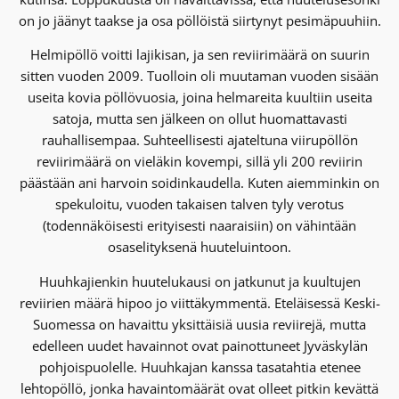
on jo jäänyt taakse ja osa pöllöistä siirtynyt pesimäpuuhiin.
Helmipöllö voitti lajikisan, ja sen reviirimäärä on suurin
sitten vuoden 2009. Tuolloin oli muutaman vuoden sisään
useita kovia pöllövuosia, joina helmareita kuultiin useita
satoja, mutta sen jälkeen on ollut huomattavasti
rauhallisempaa. Suhteellisesti ajateltuna viirupöllön
reviirimäärä on vieläkin kovempi, sillä yli 200 reviirin
päästään ani harvoin soidinkaudella. Kuten aiemminkin on
spekuloitu, vuoden takaisen talven tyly verotus
(todennäköisesti erityisesti naaraisiin) on vähintään
osaselityksenä huuteluintoon.
Huuhkajienkin huutelukausi on jatkunut ja kuultujen
reviirien määrä hipoo jo viittäkymmentä. Eteläisessä Keski-
Suomessa on havaittu yksittäisiä uusia reviirejä, mutta
edelleen uudet havainnot ovat painottuneet Jyväskylän
pohjoispuolelle. Huuhkajan kanssa tasatahtia etenee
lehtopöllö, jonka havaintomäärät ovat olleet pitkin kevättä