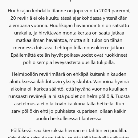
Huuhkajan kohdalla tilanne on jopa vuotta 2009 parempi;
20 reviiriä ei ole kuultu tässä ajankohdassa yhtenäkään
aiempana vuonna. Huuhkajan havainnointiin on satsattu
urakalla, ja hirvittävän monta kertaa on saatu jatkaa
matkaa ilman havaintoa, mutta silti tulos on tähän
mennessä loistava. Lehtopöllöllä nousukierre jatkuu.
Epäilemättä etelän hyvät poikasvuodet ovat ruokkineet
pohjoisempia leveysasteita uusilla tulijoilla.
Helmipöllön reviirimäärä on ehkäpä kuitenkin kauden
aloituksessa ilahduttavin yksityiskohta. Vanhoina hyvinä
aikoina oli karkea sääntö, että hyvänä vuonna kuullaan
runsaasti reviirejä ja niistä puolet on helmipöllöjä. Tuosta
asetelmasta ei olla kovin kaukana tällä hetkellä. Kun
sarvipöllökin ehti jo puhkaista kuparisen, ollaan kaikin
puolin herkullisessa tilanteessa.
Pöllökevät saa kierroksia hieman eri tahtiin eri puolilla.
Vaisujakin reissuja on tehty, mutta tällä hetkellä vaikuttaa,