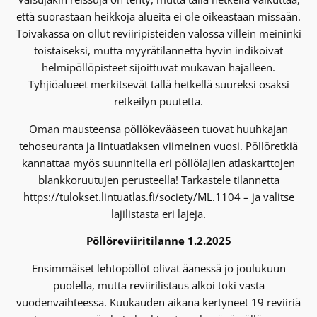
että suorastaan heikkoja alueita ei ole oikeastaan missään.
Toivakassa on ollut reviiripisteiden valossa villein meininki
toistaiseksi, mutta myyrätilannetta hyvin indikoivat
helmipöllöpisteet sijoittuvat mukavan hajalleen.
Tyhjiöalueet merkitsevät tällä hetkellä suureksi osaksi
retkeilyn puutetta.
Oman mausteensa pöllökevääseen tuovat huuhkajan
tehoseuranta ja lintuatlaksen viimeinen vuosi. Pöllöretkiä
kannattaa myös suunnitella eri pöllölajien atlaskarttojen
blankkoruutujen perusteella! Tarkastele tilannetta
https://tulokset.lintuatlas.fi/society/ML.1104 – ja valitse
lajilistasta eri lajeja.
Pöllöreviiritilanne 1.2.2025
Ensimmäiset lehtopöllöt olivat äänessä jo joulukuun
puolella, mutta reviirilistaus alkoi toki vasta
vuodenvaihteessa. Kuukauden aikana kertyneet 19 reviiriä