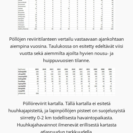
Pöllöjen reviiritilanteen vertailu vastaavaan ajankohtaan
aiempina vuosina. Taulukossa on esitetty edeltävät viisi
vuotta sekä aiemmilta ajoilta hyvien nousu- ja
huippuvuosien tilanne.
Pöllöreviirit kartalla. Tällä kartalla ei esitetä
huuhkajapisteitä, ja lapinpöllöjen pisteet on suojelusyistä
siirretty 0-2 km todellisesta havaintopaikasta.
Huuhkajahavainnot ilmenevät erillisestä kartasta
atlasruudun tarkkuudella.