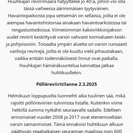
Huuhkajan reviirimäärä hätyyttelee jo 40:ä, johon voi olla
tässä vaiheessa äärimmäisen tyytyväinen.
Havaintopaikoista jopa seitsemän on sellaisia, joilta ei ole
aiempaa havaintohistoriaa ainakaan havaintoarkistossa tai
rengastustiedoissa. Viimeisimmän kaksiviikkoisjakson
uudet reviirit keskittyvät varsin vahvasti toimialueen keski-
ja pohjoisosiin. Toisaalta ympäri aluetta on varsin runsaasti
vanhoja reviirejä, joilta ei ole kuultu vielä pihaustakaan,
vaikka erittäin todennäköisesti linnut ovat paikalla.
Huuhkajan hämäräkuuntelua kannattaa jatkaa
huhtikuullekin.
Pöllöreviiritilanne 2.3.2025
Helmikuun loppupuolta luonnehti aika tuulinen sää, mikä
rajoitti pöllöreviirien tulvimista listalle. Kuitenkin viime
hetkillä summa nytkähti seuraavalle sadalle. Edelleen
erinomaiset vuodet 2008 ja 2017 ovat etenemiseltään
varsin samanmoiset. Tämä ennakoisi huhtikuun alkuun
päättyvän reaaliaikaisen seurannan maalissa noin 600