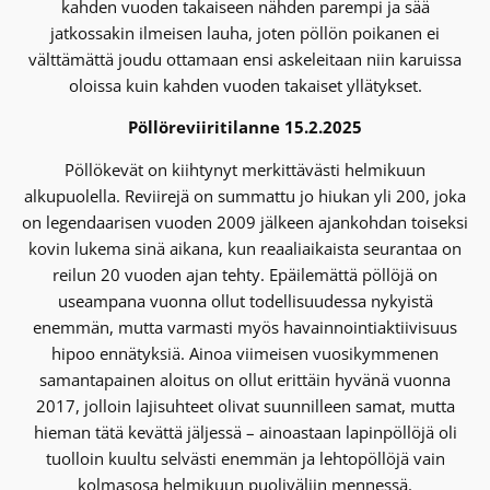
kahden vuoden takaiseen nähden parempi ja sää
jatkossakin ilmeisen lauha, joten pöllön poikanen ei
välttämättä joudu ottamaan ensi askeleitaan niin karuissa
oloissa kuin kahden vuoden takaiset yllätykset.
Pöllöreviiritilanne 15.2.2025
Pöllökevät on kiihtynyt merkittävästi helmikuun
alkupuolella. Reviirejä on summattu jo hiukan yli 200, joka
on legendaarisen vuoden 2009 jälkeen ajankohdan toiseksi
kovin lukema sinä aikana, kun reaaliaikaista seurantaa on
reilun 20 vuoden ajan tehty. Epäilemättä pöllöjä on
useampana vuonna ollut todellisuudessa nykyistä
enemmän, mutta varmasti myös havainnointiaktiivisuus
hipoo ennätyksiä. Ainoa viimeisen vuosikymmenen
samantapainen aloitus on ollut erittäin hyvänä vuonna
2017, jolloin lajisuhteet olivat suunnilleen samat, mutta
hieman tätä kevättä jäljessä – ainoastaan lapinpöllöjä oli
tuolloin kuultu selvästi enemmän ja lehtopöllöjä vain
kolmasosa helmikuun puoliväliin mennessä.