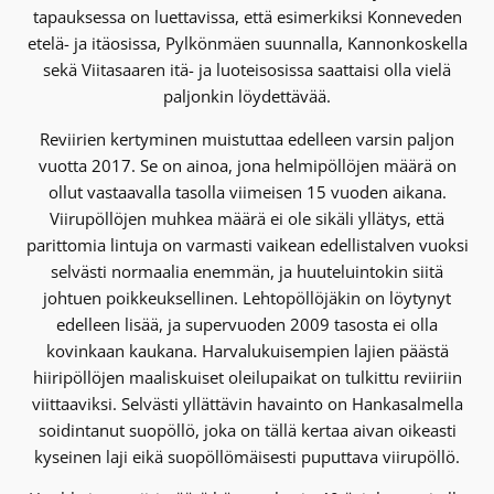
tapauksessa on luettavissa, että esimerkiksi Konneveden
etelä- ja itäosissa, Pylkönmäen suunnalla, Kannonkoskella
sekä Viitasaaren itä- ja luoteisosissa saattaisi olla vielä
paljonkin löydettävää.
Reviirien kertyminen muistuttaa edelleen varsin paljon
vuotta 2017. Se on ainoa, jona helmipöllöjen määrä on
ollut vastaavalla tasolla viimeisen 15 vuoden aikana.
Viirupöllöjen muhkea määrä ei ole sikäli yllätys, että
parittomia lintuja on varmasti vaikean edellistalven vuoksi
selvästi normaalia enemmän, ja huuteluintokin siitä
johtuen poikkeuksellinen. Lehtopöllöjäkin on löytynyt
edelleen lisää, ja supervuoden 2009 tasosta ei olla
kovinkaan kaukana. Harvalukuisempien lajien päästä
hiiripöllöjen maaliskuiset oleilupaikat on tulkittu reviiriin
viittaaviksi. Selvästi yllättävin havainto on Hankasalmella
soidintanut suopöllö, joka on tällä kertaa aivan oikeasti
kyseinen laji eikä suopöllömäisesti puputtava viirupöllö.