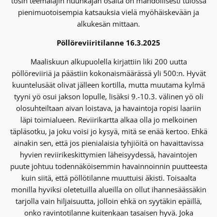
tosin teemalajin huuhkajan osalta on mahdollisesti tulossa
pienimuotoisempia katsauksia vielä myöhäiskevään ja
alkukesän mittaan.
Pöllöreviiritilanne 16.3.2025
Maaliskuun alkupuolella kirjattiin liki 200 uutta
pöllöreviiriä ja päästiin kokonaismäärässä yli 500:n. Hyvät
kuuntelusäät olivat jälleen kortilla, mutta muutama kylmä
tyyni yö osui jakson lopulle, lisäksi 9.-10.3. välinen yö oli
olosuhteiltaan aivan loistava, ja havaintoja ropisi laariin
läpi toimialueen. Reviirikartta alkaa olla jo melkoinen
täpläsotku, ja joku voisi jo kysyä, mitä se enää kertoo. Ehkä
ainakin sen, että jos pienialaisia tyhjiöitä on havaittavissa
hyvien reviirikeskittymien läheisyydessä, havaintojen
puute johtuu todennäköisemmin havainnoinnin puutteesta
kuin siitä, että pöllötilanne muuttuisi äkisti. Toisaalta
monilla hyviksi oletetuilla alueilla on ollut ihannesäässäkin
tarjolla vain hiljaisuutta, jolloin ehkä on syytäkin epäillä,
onko ravintotilanne kuitenkaan tasaisen hyvä. Joka