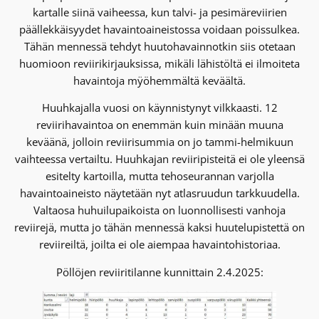
kartalle siinä vaiheessa, kun talvi- ja pesimäreviirien
päällekkäisyydet havaintoaineistossa voidaan poissulkea.
Tähän mennessä tehdyt huutohavainnotkin siis otetaan
huomioon reviirikirjauksissa, mikäli lähistöltä ei ilmoiteta
havaintoja mÿöhemmältä keväältä.
Huuhkajalla vuosi on käynnistynyt vilkkaasti. 12
reviirihavaintoa on enemmän kuin minään muuna
keväänä, jolloin reviirisummia on jo tammi-helmikuun
vaihteessa vertailtu. Huuhkajan reviiripisteitä ei ole yleensä
esitelty kartoilla, mutta tehoseurannan varjolla
havaintoaineisto näytetään nyt atlasruudun tarkkuudella.
Valtaosa huhuilupaikoista on luonnollisesti vanhoja
reviirejä, mutta jo tähän mennessä kaksi huutelupistettä on
reviireiltä, joilta ei ole aiempaa havaintohistoriaa.
Pöllöjen reviiritilanne kunnittain 2.4.2025: