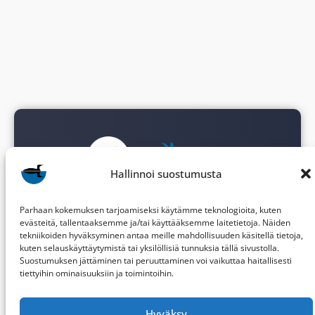
Hallinnoi suostumusta
BirdLife Keski-Suomi
ry
Parhaan kokemuksen tarjoamiseksi käytämme teknologioita, kuten
evästeitä, tallentaaksemme ja/tai käyttääksemme laitetietoja. Näiden
tekniikoiden hyväksyminen antaa meille mahdollisuuden käsitellä tietoja,
PL 287
kuten selauskäyttäytymistä tai yksilöllisiä tunnuksia tällä sivustolla.
Suostumuksen jättäminen tai peruuttaminen voi vaikuttaa haitallisesti
40101 JYVÄSKYLÄ
tiettyihin ominaisuuksiin ja toimintoihin.
ksly[@]birdlife.fi
Hyväksy