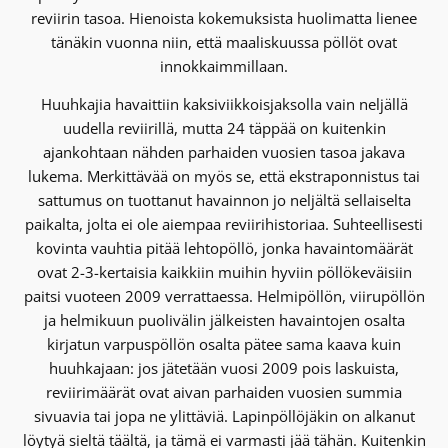
reviirin tasoa. Hienoista kokemuksista huolimatta lienee
tänäkin vuonna niin, että maaliskuussa pöllöt ovat
innokkaimmillaan.
Huuhkajia havaittiin kaksiviikkoisjaksolla vain neljällä
uudella reviirillä, mutta 24 täppää on kuitenkin
ajankohtaan nähden parhaiden vuosien tasoa jakava
lukema. Merkittävää on myös se, että ekstraponnistus tai
sattumus on tuottanut havainnon jo neljältä sellaiselta
paikalta, jolta ei ole aiempaa reviirihistoriaa. Suhteellisesti
kovinta vauhtia pitää lehtopöllö, jonka havaintomäärät
ovat 2-3-kertaisia kaikkiin muihin hyviin pöllökeväisiin
paitsi vuoteen 2009 verrattaessa. Helmipöllön, viirupöllön
ja helmikuun puolivälin jälkeisten havaintojen osalta
kirjatun varpuspöllön osalta pätee sama kaava kuin
huuhkajaan: jos jätetään vuosi 2009 pois laskuista,
reviirimäärät ovat aivan parhaiden vuosien summia
sivuavia tai jopa ne ylittäviä. Lapinpöllöjäkin on alkanut
löytyä sieltä täältä, ja tämä ei varmasti jää tähän. Kuitenkin