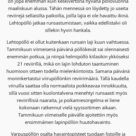
on jopa enemmän kuin keskivertona hyvänä pöllövuonna
maaliskuun alussa. Tähän mennessä on löydetty jo useita
reviirejä sellaisilta paikoilta, joilla lajia ei ole havaittu ikinä.
Lehtopöllö jatkaa runsastumistaan, vaikka edellistalvi oli
sillekin hyvin hankala.
Lehtopöllö ei ollut kuitenkaan runsain laji kuun vaihtuessa.
Tammikuun viimeisenä päivänä pöllökevät sai olennaisesti
enemmän potkua, ja niinpä helmipöllö kiilasikin ykköseksi
21 reviirillä, mikä on lajin lohduton taantuminen
huomioon ottaen todella mielenkiintoista. Samana päivänä
moninkertaistui viirupöllönkin reviirimäärä. Tällä kaudella
viiruilla saattaa olla normaalista poikkeavaa innokkuutta,
sillä vuosi sitten kuolontalvena menehtyi runsaasti myös
reviirillisiä naaraita, ja poikamiesongelma ei liene
kokonaan ratkennut vielä syyssoitimen aikaan.
Tammikuun viimeiselle päivälle ajoitettiin myös
ensimmäinen lapinpöllön huutohavainto.
Varpuspöllön osalta havaintopisteet tuodaan listoille ja