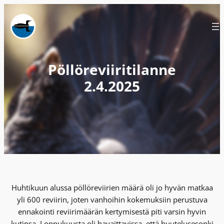
Siirry
sisältöön
Pöllöreviiritilanne
2.4.2025
Huhtikuun alussa pöllöreviirien määrä oli jo hyvän matkaa
yli 600 reviirin, joten vanhoihin kokemuksiin perustuva
ennakointi reviirimäärän kertymisestä piti varsin hyvin
kutinsa. Loppukuusta oli havaittavissa, että huutelusesonki