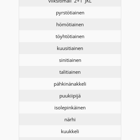
viiksitimali 2+1 JKL
pyrstötiainen
hömötiainen
töyhtötiainen
kuusitiainen
sinitiainen
talitiainen
pähkinänakkeli
puukiipijä
isolepinkäinen
närhi
kuukkeli