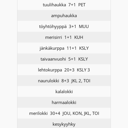
tuulihaukka 7+1 PET
ampuhaukka
töyhtöhyyppä 3+1 MUU
merisirri 1+1 KUH
jänkäkurppa 11+1 KSLY
taivaanvuohi 5+1 KSLY
lehtokurppa 20+3 KSLY 3
naurulokki 8+3 JKL 2, TOI
kalalokki
harmaalokki
merilokki 30+4 JOU, KON, JKL, TOI
kesykyyhky