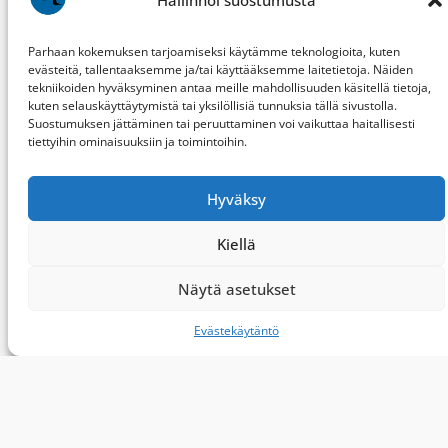
Parhaan kokemuksen tarjoamiseksi käytämme teknologioita, kuten
evästeitä, tallentaaksemme ja/tai käyttääksemme laitetietoja. Näiden
tekniikoiden hyväksyminen antaa meille mahdollisuuden käsitellä tietoja,
kuten selauskäyttäytymistä tai yksilöllisiä tunnuksia tällä sivustolla.
BirdLife Keski-Suomi
ry
Suostumuksen jättäminen tai peruuttaminen voi vaikuttaa haitallisesti
tiettyihin ominaisuuksiin ja toimintoihin.
PL 287
40101 JYVÄSKYLÄ
Hyväksy
ksly[@]birdlife.fi
Kiellä
Kuvat (CC BY-NC-ND): Henri Jussila, Hannu
Näytä asetukset
Koivisto, Juho Hartikka, Ossi Nokelainen, Sami
Ylistö.
Evästekäytäntö
Ota yhteyttä
Uusimmat päivitykset
Summary in English