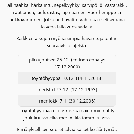
allihaahka, härkälintu, sepelkyyhky, sarvipöllö, västäräkki,
rautiainen, laulurastas, lapintiainen, vuorihemppo ja
nokkavarpunen, jotka on havaittu vähintään seitsemänä
talvena tällä vuosisadalla.
Kaikkien aikojen myöhäisimpiä havaintoja tehtiin
seuraavista lajeista:
pikkujoutsen 25.12. (entinen ennätys
17.12.2000)
töyhtöhyyppä 10.12. (14.11.2018)
merisirri 27.12. (17.12.1993)
merilokki 7.1. (30.12.2006)
Töyhtöhyyppää ei ole koskaan aiemmin nähty
joulukuussa eikä merilokkia tammikuussa.
Ennätyksellisen suuret talviaikaiset kerääntymät: