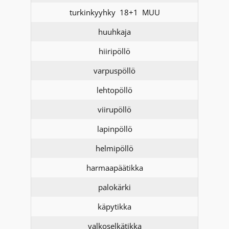
turkinkyyhky 18+1 MUU
huuhkaja
hiiripöllö
varpuspöllö
lehtopöllö
viirupöllö
lapinpöllö
helmipöllö
harmaapäätikka
palokärki
käpytikka
valkoselkätikka