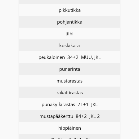
pikkutikka
pohjantikka
tilhi
koskikara
peukaloinen 34+2 MUU, JKL
punarinta
mustarastas
räkättirastas
punakylkirastas 71+1 JKL
mustapääkerttu 84+2 JKL 2
hippiäinen