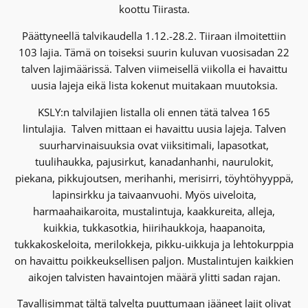
koottu Tiirasta.
Päättyneellä talvikaudella 1.12.-28.2. Tiiraan ilmoitettiin
103 lajia. Tämä on toiseksi suurin kuluvan vuosisadan 22
talven lajimäärissä. Talven viimeisellä viikolla ei havaittu
uusia lajeja eikä lista kokenut muitakaan muutoksia.
KSLY:n talvilajien listalla oli ennen tätä talvea 165
lintulajia. Talven mittaan ei havaittu uusia lajeja. Talven
suurharvinaisuuksia ovat viiksitimali, lapasotkat,
tuulihaukka, pajusirkut, kanadanhanhi, naurulokit,
piekana, pikkujoutsen, merihanhi, merisirri, töyhtöhyyppä,
lapinsirkku ja taivaanvuohi. Myös uiveloita,
harmaahaikaroita, mustalintuja, kaakkureita, alleja,
kuikkia, tukkasotkia, hiirihaukkoja, haapanoita,
tukkakoskeloita, merilokkeja, pikku-uikkuja ja lehtokurppia
on havaittu poikkeuksellisen paljon. Mustalintujen kaikkien
aikojen talvisten havaintojen määrä ylitti sadan rajan.
Tavallisimmat tältä talvelta puuttumaan jääneet lajit olivat