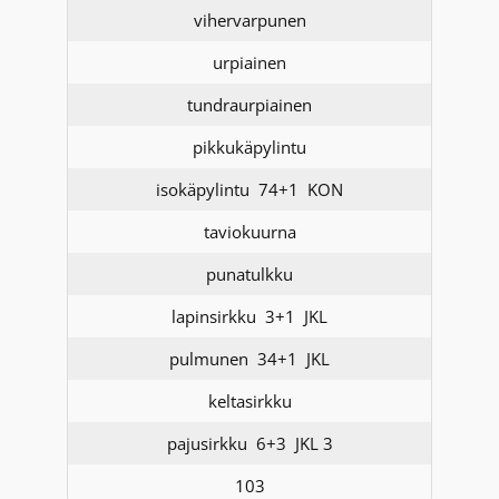
vihervarpunen
urpiainen
tundraurpiainen
pikkukäpylintu
isokäpylintu 74+1 KON
taviokuurna
punatulkku
lapinsirkku 3+1 JKL
pulmunen 34+1 JKL
keltasirkku
pajusirkku 6+3 JKL 3
103